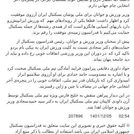
انتخابی جام جهانی دارم.
وزیر ورزش و جوانان برای ملی پوشان بسکتبال ایران آرزوی موفقیت
کرد و اظهار داشت: قطعا یکی از رویدادهای مهم که وررش ایرانپیش‌رو
دارد بازیهای آسیایی هانگژو است که از همه‌ی رشته‌ها از جمله بسکتبال
حمایت می‌کنیم تا فدراسیون زمینه‌ی موفقت را رقم بزند.
پیش از سخنان وزیر ورزش و جوانان، رئیس فدراسیون بسکتبال از
حمایت‌های دکتر سجادی نسبت به کلیت ورزش ایران به نیکی نام بردو
تاکید کرد که در دوران این وزیر ورزشی اتفاقات خوبی رخ داده و نباید از
دید جامعه پنهان بماند.
جواد داوری دقایقی پیرامون فرایند آمادگی تیم ملی بسکتبال صحبت کرد
و با اشاره به مصدومیت حامد حدادی برای او آرزوی سلامتیو ابراز
امیدواری کرد که بازیکنان قدر تیم ملی، اتفاقات خوبی را در پنجره‌ی آخر
انتخابی جام جهانی در مصاف با چین و ژاپن رقمبزنند.
در این دیدار پیراهن منقش به خلیج فارس ویژه تیم ملی بسکتبال توسط
آرن داودی کاپیتان تیم ملی بسکتبال ایران به دکتر سید حمیدسجادی وزیر
ورزش و جوانان اهدا شد.
207896
1401/12/05
02:54
© کليه حقوق خبری و تصويری اين سايت متعلق به فدراسیون بسکتبال
جمهوری اسلامی ایران می باشد.استفاده از مطالب با ذكر منبع آزاد