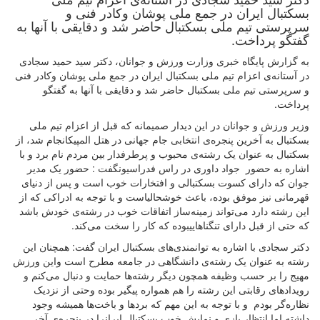
بسکتبال ایران در جمع ملی پوشان وکادر فنی و
سرپرستی تیم ملی بسکتبال حاضر شد و دقایقی با آنها به
گفتگو پرداخت.
به گزارش پایگاه خبری وزارت ورزش و جوانان، دکتر سید حمید سجادی
در آستانه‌ی اعزام تیم ملی بسکتبال ایران در جمع ملی پوشان وکادر فنی
و سرپرستی تیم ملی بسکتبال حاضر شد و دقایقی با آنها به گفتگو
پرداخت.
وزیر ورزش و جوانان در این دیدار صمیمانه که قبل از اعزام تیم ملی
بسکتبال به آخرین پنجره‌ی انتخابی جام جهانی در هتل المپیکانجام شد، از
بسکتبال به عنوان یک رشته‌ی محبوب و پرطرفدار بین مردم نام برد و با
اشاره به حضور جواد داوری در راس فدراسیونگفت : حضور یک مدیر
جوان که دارای کسوت بسکتبالی و افتخارات خوب است و پس از دنیای
قهرمانی نیز موفق بوده، باعث خوشحالیاست و با توجه به ادراکی که از
این رشته دارد می‌تواند زمینه‌ساز اتفاقات خوب در رشته‌ی خودش باشد
که حتی از قبل دارای تنگناهاییبوده که کار را سخت می‌کند.
دکتر سجادی با اشاره به توانمندی‌های بسکتبال ایران گفت: همچنان این
رشته به عنوان یک رشته‌ی دانشگاهی در جامعه مطرح است واین ورزش
مهیج را بر حسب وظیفه همچون دیگر رشته‌ها حمایت و دنبال می‌کنم و
رویدادهای رقابتی این رشته را هم همواره پیگیر بوده وحتی از نزدیک
نظاره‌گر بودم و با توجه به این مهم که بردها و باخت‌ها همیشه وجود
داشته اما انتظار بازی و نمایش خوب بسکتبال ایرانرا در پنجره‌ی آخر