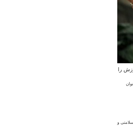
رزش را
وان
سلامتی و