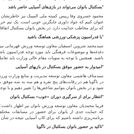
*بسکتبال بانوان می‌تواند در بازی‌های آسیایی حاضر باشد
محمود خسروی وفا رییس کمیته ملی المپیک نیز خاطرنشان کر
عنوان کنیم که جواد داوری جایگزین خوبی است. یک تیم حر
که برای مخاطب جذابیت دارد. در بخش بانوان بسکتبال اتفاقات
*با فدراسیون پزشکی-ورزشی هماهنگ باشید
سیدمحمد شروین اسبقیان معاون توسعه ورزش قهرمانی نیز ادام
دغدغه‌ها و موضوعات فرهنگی باید مورد توجه فدراسیون با
باشید. همچنین با توجه به منویات مقام عالی وزارت باید تع
*امیدوار به حضور موفق بسکتبال در بازیهای آسیایی
سیدمناف هاشمی معاون توسعه مدیریت و منابع وزارت ورزش و 
در ناگویا هم در رقابت‌های پنج نفره و هم سه به سه موفق 
شود و در بخش بانوان بتوانیم شاخص‌ها را تغییر دهیم و با توجه به سیاستی که IOC برای حمایت از بانوان دارد می‌توا
*انتظار برای از سرگیری دوران «خوب» بسکتبال بانوان
فریبا محمدیان معاون توسعه ورزش بانوان نیز اظهار داشت: آقا
که حمایت جدی از بانوان برای حضور در مسابقات مختلف د
برنامه‌ریزی داشته باشیم که برای کاپ آسیایی نتیجه در شأن ت
*تاکید بر حضور بانوان بسکتبال در ناگویا