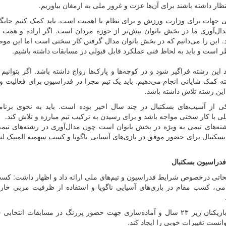
ر داشته باشند برای آن‌ها عزت و غرور ملی به ارمغان بیاوریم.
ی جهات برای وزارت ورزش و برای نظام با اهمیت است. باید کمک کنیم جایگ
مدال‌آوری ما در بخش بانوان بیش‌تر از حوزه مردان است. اگر اراده و همت ک
د. این را می‌دانیم که در بخش بانوان مدال گرفتن کار سختی است اما این مو
 است و باید به لحاظ فنی عملکرد قابل قبولی در مسابقات داشته باشیم.
 این رشته فراگیر شود و در کوچه‌ها و پارک‌ها رواج داشته باشد‌. اگر بتوانیم
شته کمک شایانی انجام می‌دهیم. باید یک تیم مجزا در فدراسیون برای فعالیت
ین رشته تلاش داشته باشد.
 از آسیب‌های بسکتبال در چند سال اخیر بوده است. باید به نحوی برنامه
ی با کار سختی مواجه باشد و برای رسیدن به ترکیب تیم مبارزه و تلاش کند‌.
ته‌های تیمی به ویژه در بخش بانوان است چون مدال‌آوری در رشته‌های تیم
کتبال برای حضور موفق در بازی‌های آسیایی ناگویا و کسب سهمیه المپیک ل
 فدراسیون بسکتبال
یحاتی درخصوص شرایط فدراسیون و تیم‌های ملی ارائه داد و اظهار داشت: ک
ی، کسب مقام در بازی‌های آسیایی ناگویا و استفاده از ظرفیت مربی خار
وی افزود: برنامه‌ریزی بلندمدت و مناسب جهت حمایت از بازیکنان زیر ۲۳ سال و آماده‌سازی جهت حضور پررنگ در مسابقات 
وانست تغییرات خوبی را ایجاد کند.