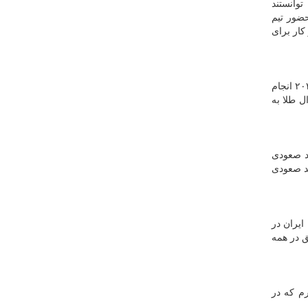
وانستند
حضور تیم
کار برای
علی رغبتی مشاور وزیر ورزش نیز در ادامه اظهار داشت: هدف‌گذاری که فدراسیون بسکتبال برای ۱۰ سال آینده و تا بازی‌های آسیایی ۲۰۳۴ انجام
یایی ۳ مدال با محوریت یک مدال طلا به
د صعودی
ال روند صعودی
یران در
ق در همه
یم و امیدوارم که در