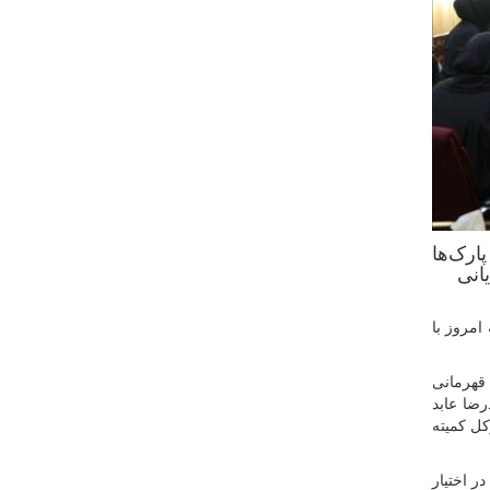
ارک‌ها
انی
امروز با
قهرمانی
ضا عابد
ل کمیته
ر اختیار