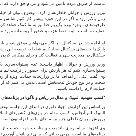
ماست از طریق مردم تامین می‌شود و مردم حق دارند که انتظا
وزیر ورزش و جوانان خاطرنشان کرد: موضوع بانوان از خیل
زنان بالاتر رود و اگر در این حوزه بیشتر کار کنیم شانس 
ظرفیت‌های موجود بهره بگیریم خدا نیز به ما کمک خواهد کر
حمایت ما است. البته حفظ عزت و حضور آبرومندانه مورد نظر
او ادامه داد: در بسکتبال نیز اگر می‌خواهیم موفق شویم باید
پارک‌ها حلقه‌های بسکتبال ایجاد کنیم قطعا به توسعه این ر
بسکتبال در مدیریت شهری فعالیت کند و برای همگانی کردن ا
وزیر ورزش و جوانان اظهار داشت: عدم پشتوانه‌سازی یکی
پشتوانه‌سازی کنیم که هر بازیکن برای حضور در ترکیب تیم مل
وی گفت: یکی از اهداف ما در وزارتخانه حمایت ویژه از رش
سخت و در نوع خودش لذت‌بخش است. تلاش می‌کنیم که از بس
حمایت لازم را داشته باشیم.
*کسب سهمیه المپیک و مدال در ریاض و ناگویا در برنامه‌های
بر اساس این گزارش، جواد داوری در ابتدای این جلسه توض
المپیک لس‌آنجلس، کسب مقام در بازی‌های کشورهای اسلام
پرورش مربیان داخلی جزو برنامه‌های ما در فدراسیون است.
برنامه‌های ما است. مربی یونانی که برای تیم بانوان آوردیم ت