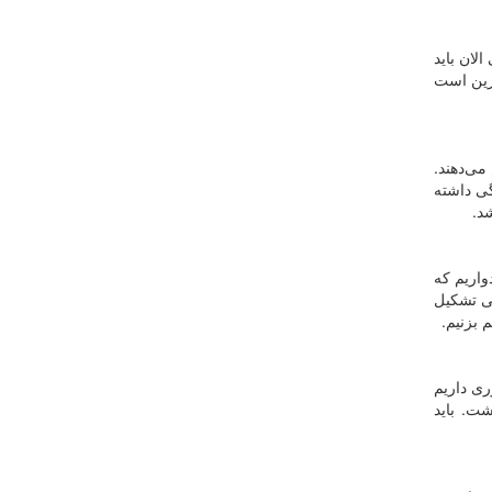
لان باید
یرین است
می‌دهند.
گی داشته
‌.
واریم که
می تشکیل
ری داریم
ت. باید