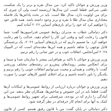
وزیر ورزش و جوانان تاکید کرد: من مدال نقره و برنز را یک شکست
تلقی می‌کنم. قطعا کسب این مدال‌ها ارزشمند است ولی آن چیزی که
برای من اولویت دارد، مدال طلا است. باید در بحث پاداش‌ها یک فاصله
معناداری میان مدال طلا با نقره و برنز وجود داشته باشد. همه تلاش خود
را خواهیم کرد که خود را برای بازی‌های آسیایی ۲۰۲۶ آماده کنیم.
دکتر دنیامالی خطاب به مدیران روابط عمومی فدراسیون‌ها گفت: شما
قانون را رعایت کنید و وقتی این کار را انجام دهید، عدالت را هم رعایت
خواهید کرد. ما تصمیم داریم که در بازی‌های آسیایی ۲۰۲۶، یک برجستگی
قابل توجهی را شاهد باشیم و همه این‌ها مقدمه‌ای است که در المپیک
۲۰۲۸ لس‌آنجلس، اتفاقات خوب و در خور شانی را رقم‌‌ بزنیم.
وزیر ورزش و جوانان با تاکید بر هم‌افزایی بیشتر با سازمان صدا و سیما و
برای انعکاس بیشتر رویدادهای پیش‌رو در رشته‌های مختلف ورزشی
گفت: با رفاقت و همدلی و محبت می‌توانیم اتفاقات خوبی را رقم بزنیم و
یکدیگر را باور داشته باشیم و برای اعتلای کشور کارهای خوبی را صورت
دهیم.
وزیر ورزش و جوانان درباره ارزیابی از روابط عمومی‌ها و امکانات آن‌ها
گفت: قطعا باید در این خصوص و شاخص‌ها، همکاران نظر بدهند. من این
آمادگی را دارم که در بودجه، سرفصلی برای تجهیز روابط عمومی‌ها و
کمک به آنها برای انجام کار حرفه‌ای در نظر گرفته شود.
دکتر دنیامالی در پایان گفت: من با قانون رفیق هستم. کسی از قانون