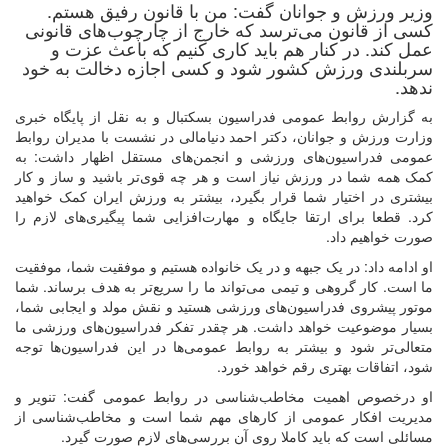
وزیر ورزش و جوانان گفت: من با قانون رفیق هستم.
کسی از قانون می‌ترسد که خارج از چارچوب‌های قانونی
عمل کند. در کنار هم باید کاری کنیم که باعث عزت و
سربلندی ورزش کشور شود و کسی اجازه دخالت به خود
ندهد.
به گزارش روابط عمومی فدراسیون بسکتبال و به نقل از پایگاه خبری
وزارت ورزش و جوانان، دکتر احمد دنیامالی در نشست با مدیران روابط
عمومی فدراسیون‌های ورزشی و انجمن‌های مستقل اظهار داشت: به
کمک همه شما در ورزش نیاز است و هر چه قوی‌تر باشید و ساز و کار
بیشتری در اختیار شما قرار بگیرد، بیشتر به ورزش ایران کمک خواهید
کرد. قطعا برای ارتقا جایگاه و مهارت‌افزایی شما پیگیری‌های لازم را
صورت خواهیم داد.
او ادامه داد: در یک جبهه و در یک خانواده هستیم و موفقیت شما، موفقیت
ما است. کار گروهی و تیمی می‌تواند ما را سریع‌تر به هدف برساند. شما
موتور پیشروی فدراسیون‌های ورزشی هستید و نقش مولد و ایجابی شما،
بسیار موضوعیت خواهد داشت. هر چقدر تفکر فدراسیون‌های ورزشی ما
متعالی‌تر شود و بیشتر به روابط عمومی‌ها در این فدراسیون‌ها توجه
شود، اتفاقات بهتری رقم خواهد خورد.
او درخصوص اهمیت مخاطب‌شناسی در روابط عمومی گفت: تنویر و
مدیریت افکار عمومی از کارهای مهم شما است و مخاطب‌شناسی از
مسائلی است که باید کاملا روی آن بررسی‌های لازم صورت گیرد.