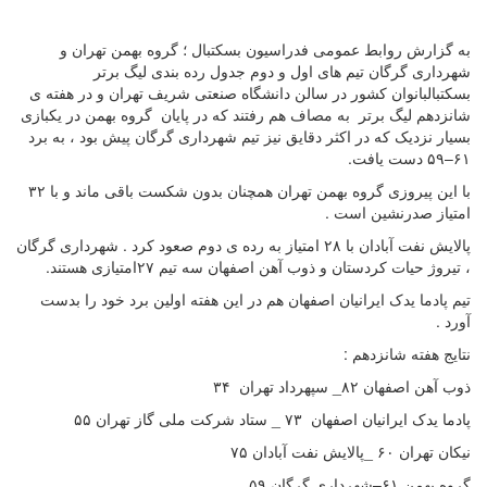
به گزارش روابط عمومی فدراسیون بسکتبال ؛ گروه بهمن تهران و
شهرداری گرگان تیم های اول و دوم جدول رده بندی لیگ برتر
بسکتبالبانوان کشور در سالن دانشگاه صنعتی شریف تهران و در هفته ی
شانزدهم لیگ برتر به مصاف هم رفتند که در پایان گروه بهمن در یکبازی
بسیار نزدیک که در اکثر دقایق نیز تیم شهرداری گرگان پیش بود ، به برد
۶۱–۵۹ دست یافت.
با این پیروزی گروه بهمن تهران همچنان بدون شکست باقی ماند و با ۳۲
امتیاز صدرنشین است .
پالایش نفت آبادان با ۲۸ امتیاز به رده ی دوم صعود کرد . شهرداری گرگان
، تیروژ حیات کردستان و ذوب آهن اصفهان سه تیم ۲۷امتیازی هستند.
تیم پادما یدک ایرانیان اصفهان هم در این هفته اولین برد خود را بدست
آورد .
نتایج هفته شانزدهم :
ذوب آهن اصفهان ۸۲_ سپهرداد تهران ۳۴
پادما یدک ایرانیان اصفهان ۷۳ _ ستاد شرکت ملی گاز تهران ۵۵
نیکان تهران ۶۰ _پالایش نفت آبادان ۷۵
گروه بهمن ۶۱–شهرداری گرگان ۵۹