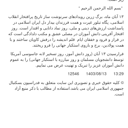
“بسم الله الرحمن الرحیم “
۱۳ آبان ماه، برگ زرین رویدادهای سرنوشت ساز تاریخ پرافتخار انقلاب
اسلامی، پگاه تبلور غیرت و همت فرزندان بیدار دل ایران اسلامی در
پاسداشت ارزش‌های دینی و ملی، روز نماد دانایی و اقتدار است. روز
افتخار آفرینی دانش آموزان در مصلی عشق و مکتب دلدادگی است که
در فراز و فرود و خفقان ایام قلم اندیشه را درفش کاویان ساختند و با
همت پولادین، برج و باروی استکبار جهانی را فرو ریختند.
فرارسیدن ۱۳ آبان (روز دانش آموز، روز تسخیر لانه جاسوسی آمریکا
توسط دانشجویان مسلمان و روز مبارزه با استکبار جهانی) را به عموم
دانش آموزان عزیز را تبریک و تهنیت عرض می نماییم.
12546
1403/08/13
13:29
© کليه حقوق خبری و تصويری اين سايت متعلق به فدراسیون بسکتبال
جمهوری اسلامی ایران می باشد.استفاده از مطالب با ذكر منبع آزاد
است.