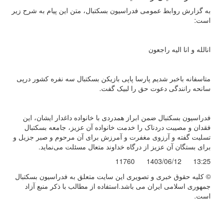
به گزارش روابط عمومی فدراسیون بسکتبال، متن این پیام به شرح زیر
است:
انالله و انا الیه راجعون
متاسفانه باخبر شدیم پارسا پاپی بازیکن بسکتبال سه نفره کشور درپی
سانحه رانندگی دعوت حق را لبیک گفت.
فدراسیون بسکتبال ضمن ابراز همدردی با خانواده داغدار ایشان، این
فقدان و مصیبت دردناک را خدمت خانواده آن عزیز، جامعه بسکتبال
تسلیت گفته و آرزوی مغفرت و آمرزش برای آن مرحوم و صبر جزیل و
برای بستگان آن عزیز از درگاه خداوند متعال مسئلت می‌نماید.
11760
1403/06/12
13:25
© کليه حقوق خبری و تصويری اين سايت متعلق به فدراسیون بسکتبال
جمهوری اسلامی ایران می باشد.استفاده از مطالب با ذكر منبع آزاد
است.