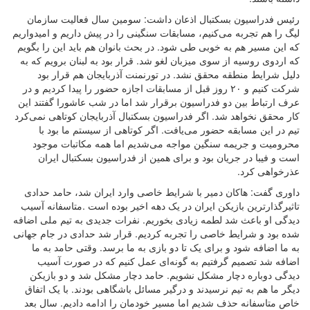
رئیس فدراسیون بسکتبال اذعان داشت: سومین سال فعالیت سازمان
لیگ را هم تجربه می‌کنیم، مسابقات سنگینی را در پیش داریم و امیدواریم
که این مسیر هم به خوبی طی شود. در بحث بانوان هم باید این را بگویم
که اردوی روسیه از سوی میزبان لغو شد. قرار بود به لبنان برویم که به
دلیل شرایط منطقه محقق نشد. در تورنمنت آذربایجان هم قرار بود
شرکت کنیم و ۲۰ روز قبل از مسابقات اجازه حضور را پیدا کردیم و در
عرف ارتباط بین دو فدراسیون برقرار شد اما در شب عاشورا گفتند این
کار محقق نخواهد شد. اگر فدراسیون بسکتبال آذربایجان کوتاهی نمی‌کرد
تیم در این مسابقه حضور می‌یافت. اگر کوتاهی از سیستم ما بود با
محرومیت و جریمه سنگین مواجه می‌شدیم اما همه مکاتبات موجود
است و فیبا در جریان بود و برای همین از فدراسیون بسکتبال ایران
عذرخواهی کرد
.
داوری گفت: هاکان دمیر با شرایط خاصی وارد ایران شد، حامد حدادی
تاثیرگذارترین بازیکن ایران در یک دهه اخیر بوده است
.
متاسفانه آسیب
دیدگی او باعث شد لطمه زیادی بخوریم. نفرات جدیدی به تیم ملی اضافه
شده بود و شرایط خاصی را تجربه کردیم. قرار شد حدادی در جام جهانی
به ما اضافه شود و برای یک تا دو بازی به ما برسد. وقتی حامد به ما
اضافه شد تصمیم گرفتیم به گونه‌ای عمل کنیم که در صورت آسیب
دیدگی دوباره دچار مشکل نشویم. حامد دچار مشکل شد و دو بازیکن
دیگر ما هم به تیم نرسیدند و درگیر مسائل باشگاهی بودند. با یک اتفاق
خاص متاسفانه حذف شدیم اما مسیر خودمان را ادامه دادیم
.
سال بعد