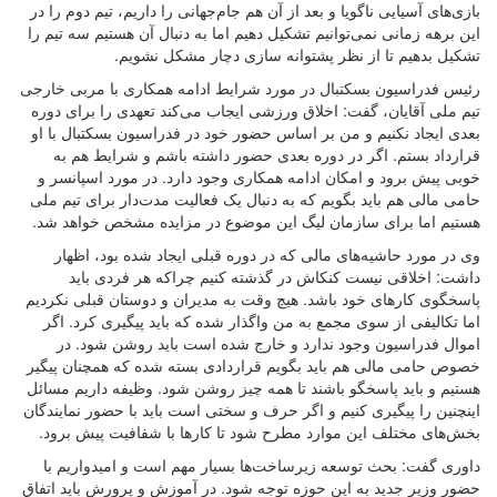
بازی‌های آسیایی ناگویا و بعد از آن هم جام‌جهانی را داریم، تیم دوم را در
این برهه زمانی نمی‌توانیم تشکیل دهیم اما به دنبال آن هستیم سه تیم را
تشکیل بدهیم تا از نظر پشتوانه سازی دچار مشکل نشویم
.
رئیس فدراسیون بسکتبال در مورد شرایط ادامه همکاری با مربی خارجی
تیم ملی آقایان، گفت: اخلاق ورزشی ایجاب می‌کند تعهدی را برای دوره
بعدی ایجاد نکنیم و من بر اساس حضور خود در فدراسیون بسکتبال با او
قرارداد بستم. اگر در دوره بعدی حضور داشته باشم و شرایط هم به
خوبی پیش برود و امکان ادامه همکاری وجود دارد. در مورد اسپانسر و
حامی مالی هم باید بگویم که به دنبال یک فعالیت مدت‌دار برای تیم ملی
هستیم اما برای سازمان لیگ این موضوع در مزایده مشخص خواهد شد
.
وی در مورد حاشیه‌های مالی که در دوره قبلی ایجاد شده بود، اظهار
داشت: اخلاقی نیست کنکاش در گذشته کنیم چراکه هر فردی باید
پاسخگوی کارهای خود باشد. هیچ وقت به مدیران و دوستان قبلی نکردیم
اما تکالیفی از سوی مجمع به من واگذار شده که باید پیگیری کرد. اگر
اموال فدراسیون وجود ندارد و خارج شده است باید روشن شود. در
خصوص حامی مالی هم باید بگویم قراردادی بسته شده که همچنان پیگیر
هستیم و باید پاسخگو باشند تا همه چیز روشن شود. وظیفه داریم مسائل
اینچنین را پیگیری کنیم و اگر حرف و سختی است باید با حضور نمایندگان
بخش‌های مختلف این موارد مطرح شود تا کارها با شفافیت پیش برود
.
داوری گفت: بحث توسعه زیرساخت‌ها بسیار مهم است و امیدواریم با
حضور وزیر جدید به این حوزه توجه شود. در آموزش و پرورش باید اتفاق