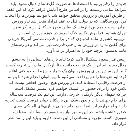
جدیدی را رقم بزنیم تا استعدادها به صورت گل‌خانه‌ای دنبال نشود. باید
شرایط تمامی رشته‌ها را بر اساس طرح آمایش فراهم کرد که این فقط
از طریق آموزش و پرورش محقق خواهد شد تا بتوانیم بهترین‌ها را انتخاب
کرد. ورزشگاهی که در دولت قبل به عقد قراداد منجر شد نیاز ورزش
ایران است و همچنین نیازمند یک سالن مجهز بسکتبال در مرکز شهر
تهران هستیم. فراموش نکنیم جنگ امروز در حوزه ورزش است و
می‌بینیم کشوری مانند اندونزی که در برابر قدرت نظامی آمریکا حریفی
برای گفتن ندارد در ورزش به راحتی قدرت‌نمایی می‌کند و در رشته‌ای
مانند بدمینتون پرچم خود را به اهتزار در می‌آورد
.
رئیس فدراسیون بسکتبال تاکید کرد: نباید بازی‌های آسیایی را به چشم
مدال دید و باید آن را یک فرصت دانست تا بازیکنان ما در آن تجربه کسب
کنند. این میادین برای ورزش بانوان یک شرایط ویژه است و حتی اعلام
کرده‌ایم هزینه‌ها را هم پرداخت می‌کنیم تا تیم بانوان اعزام شود تا بتوانند
از فرصت رقابتی استفاده کنند
.
در ورزش هیچ موضوع قطعی نیست اما
تلاش خود را برای حضور در المپیک خواهیم کرد. مسیر مشکل است
چراکه تیم‌های دیگر بازیکنان خارجی دارند. این تیم یک فرصت سه‌ساله
برای جام جهانی دارد و بدون شک این بازیکنان جوان فرصت کسب تجربه
دارند و امیدواریم این نفرات در جام جهانی و بازی‌های المپیکی بعدی
حضور داشته باشند. در این مسیر نیاز به حضور در مسابقات مختلف،
صبوری، کسب تجربه و مسائلی از این دست داریم و باید این را مد نظر
قرار داد
.