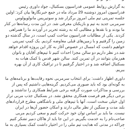
به گزارش روابط عمومی فدراسیون بسکتبال، جواد داوری رئیس
فدراسیون امروز دوشنبه 29 مرداد ماه در جمع خبرنگارها بیان کرد: اولین
جلسه تمرینی تیم ملی امروز برگزار شد و سوتیریس مانولوپولوس
سرمربی جدید به تیم و بازیکنان معرفی شد. در این مدت رسانه‌ها در کنار
ما بودند و با نقدها و مطالبی که به رشته تحریر در آوردند ما را همراهی
کردند. یکی از مطالبات فدراسیون ساخت کمپ است، در سال گذشته دو
زمین را گرفتیم و با زمین‌های قبلی معاوضه کردیم. یک کمپ تمرینی
خواهیم داشت که امسال در خصوص آغاز به کار این پروژه اقدام خواهد
شد.در نظر داریم دو سالن مجزا احداث کنیم تا تیم‌های آقایان و بانوان
هم‌زمان بتوانند در آن تمرین کنند. سالن شهر قدس با کمک هیات به
بسکتبال اضافه شد و در اختیار گرفتیم تا در ترافیک کاری از آن بهره
ببریم.
داوری اظهار داشت: برای انتخاب سرمربی نحوه رقابت‌ها و برنامه‌های ما
به گونه‌ای بود که باید صبوری می‌کردیم. گزینه‌هایی داشتیم که پس از
بررسی و مذاکرات صورت گرفته برخی شرایط همکاری را نداشتند و
برخی دیگر هم فرصت همکاری محقق نشد. در بسکتبال جذب مربی تراز
اول خیلی سخت است، آنها با تیم‌های ملی و باشگاهی مطرح قراردادهای
بلند مدت و سنگین از نظر مالی دارند و امکان حضور آن‌ها در ایران
نیست. ما باید بر اساس توان خود حرکت کنیم و سعی کردیم مربی
صاحب‌نام را به خدمت بگیریم. در این جا باید از هاکان دمیر تشکر کنیم
چراکه در مدتی که هدایت تیم ملی را در اختیار داشت کمک بسیاری به ما