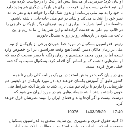
او بیان کرد: سرمربی از مدت‌ها پیش آمار لیگ را درخواست کرده بود،
این تیم قطعی نیست و این فرصت برای هر بازیکن دیگری هم وجود دارد
تا خود را به تیم ملی برساند. او بدون شک لیگ را خواهد دید و نفرات مد
نظر خود را انتخاب می‌کند و شاید در تیم ملی جابه‌جایی داشته باشیم.
متاسفانه در آسیا شرایط نابرابری داریم، تیم‌های دیگر بازیکنان خارجی را
در قالب تیم ملی به خدمت گرفته‌اند و این شرایط را ما نداریم و این
باعث می‌شود در بازی‌های رو در رو به مشکل بخوریم
.
رئیس فدراسیون بسکتبال در مورد خط خوردن برخی از بازیکنان از تیم
ملی در زمان هاکان دمیر، گفت: هیچ وقت فدراسیون در این خصوص وارد
نشده اما در مورد محمد جمشیدی و آرمان زنگنه با دمیر صحبت کردیم که
او نظرهایی داشت که بر اساس آن اقدام کرد. بسکتبال نسبت به گذشته
خیلی فرق کرده است
.
وی در پایان گفت: در بخش استعدادیابی یک برنامه کلی داریم تا همه
کشور طبق آن آموزش یکسان خواهند دید. در مورد بازیکنان دو تابعیتی هم
طرح‌هایی را داریم تا برای تیم ملی بازی کنند به شرط آنکه شرایط فنی
خوبی داشته باشند. البته شیطنت‌هایی هم در مورد ایران می‌شود که
درست نیست و اگر آن‌ها بیاند و فضای ایران را ببینند نظرشان فرق خواهد
کرد
.
10076
1403/05/29
17:40
© کليه حقوق خبری و تصويری اين سايت متعلق به فدراسیون بسکتبال
جمهوری اسلامی ایران می باشد.استفاده از مطالب با ذكر منبع آزاد