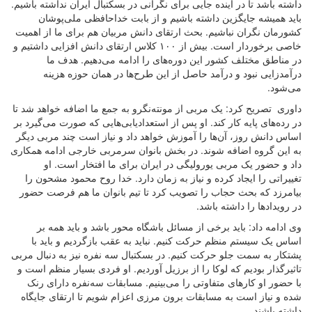
داشته باشد تا در آینده جایی برای نگرانی در بسکتبال ایران نداشته باشیم.
باید همیشه جایگزین داشته باشیم و از بابت خداحافظی ملی‌پوشان
کشورمان نگران نباشیم. بحث ارتقای دانش مربیان هم برای ما از اهمیت
خاصی برخوردار است. بیش از ۱۰۰ کلاس ارتقای دانش افزایی داشتیم و
در مناطق مختلف کشور این دوره‌های را ادامه می‌دهیم. هدف ما
درآمدزایی نبود و درآمد حاصل از این طرح‌ها در همان حوزه هزینه
می‌شود
.
داوری تصریح کرد: یک مربی از مونته‌نگرو به جمع ما اضافه خواهد شد تا
در رده‌های پایه کار کند. او پس از استعدادیابی‌هایی که صورت می‌گیرد بر
اساس دانش روز، آن‌ها را آموزش خواهد داد و نیاز است چند مربی دیگر
به این گروه اضافه شوند. در بخش بانوان سرمربی خارجی ادامه همکاری
داد و حضور یک مربی یورولیگی در ایران برای ما افتخار است. او
تغییراتی را ایجاد کرده و نیاز به زمان دارد. خدا روح محمود مشحون را
بیامرزد که بحث حجاب را تصویب کرد تا تیم بانوان ما هم فرصت حضور
در رویدادها را داشته باشد
.
وی ادامه داد: باید برخی از مسائل باشگاه محور باشد و باید همه بر
اساس یک سیستم منظم حرکت کنیم. نباید به عقب بازگردیم و باید با
پشتکار به سمت جلو حرکت کنیم. در بسکتبال سه نفره نیز به دنبال مربی
تاثیرگذار بودیم که لوکا را از برزیل آوردیم. او فردی بسیار منظم است و
با حضور او کارهای متفاوتی را می‌بینیم. مسابقات سه‌نفره دارای رنک
شده و نیاز است به مسابقات برون مرزی اعزام شویم تا ارتقای جایگاه
داشته باشند
.