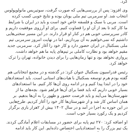
کرد
.
وی افزود: پس از بررسی‌هایی که صورت گرفت، سوتیریس مانولوپولوس
انتخاب شد. او سرمربی تیم ملی یونان بوده و نتایج خوبی کسب کرده
است. مربی با سبک و فلسفه خاص خود است و باید در ایران با شرایط
ما کار کند تا بعد از آن او را قضاوت کنیم. برای او آرزوی موفقیت داریم و
کادر سرپرستی خوبی هم در کنار او قرار دارند. در این مسیر سختی‌هایی
داشتیم که نمی‌خواهیم به آن بپردازیم، اما در نهایت امروز سرمربی تیم
ملی بسکتبال در ایران حضور دارد و کار خود را آغاز کرد. سرمربی جدید
مقیم خواهد بود و نظارت کاملی بر تیم‌های پایه ما هم خواهد داشت.
پروازی نخواهد بود و تنها زمان‌هایی را برای دیدن خانواده، تهران را ترک
خواهد کرد
.
رئیس فدراسیون بسکتبال عنوان کرد: در گذشته و در مجمع انتخاباتی هم
گفته بودم هرم توسعه بسکتبال با هیات‌های استانی است. باید استعدادهای
خود را در ابتدا پیدا کنیم و در ادامه روی آن‌ها کار کنیم. ما استعدادهای
بسیار خوبی داریم که باید فضا برای آن‌ها فراهم شود. بچه‌های ما از
شهرستان‌ها می‌آیند و باید فرصت حضور و ظهور را به آن‌ها بدهیم. بر
همان اساس کار شد و از شهرستان‌ها کار خود را آغاز کردیم. طرح‌هایی
در این حوزه به اجرا در آمد و در سال ۱۴۰۲ بیش از ۲هزار بازی برگزار
کردیم و یک رکورد بسیار خوب است
.
او اضافه کرد: ۲۷۰ تیم پایه برای حضور در مسابقات اعلام آمادگی کردند.
یک تیم بزرگ را به استعدادیابی اختصاص داده‌ایم. این کار باید ادامه