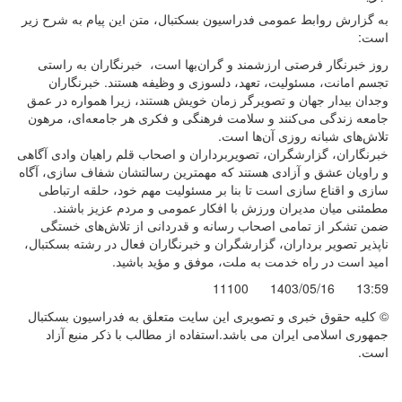
به گزارش روابط عمومی فدراسیون بسکتبال، متن این پیام به شرح زیر
است:
روز خبرنگار فرصتی ارزشمند و گران‌بها است، خبرنگاران به راستی
تجسم امانت، مسئولیت، تعهد، دلسوزی و وظیفه هستند. خبرنگاران
وجدان بیدار جهان و تصویرگر زمان خویش هستند، زیرا همواره در عمق
جامعه زندگی می‌کنند و سلامت فرهنگی و فکری هر جامعه‌ای، مرهون
تلاش‌های شبانه روزی آن‌ها است.
خبرنگاران، گزارشگران، تصویربرداران و اصحاب قلم راهیان وادی آگاهی
و راویان عشق و آزادی هستند که مهمترین رسالتشان شفاف سازی، آگاه
سازی و اقناع سازی است تا بنا بر مسئولیت مهم خود، حلقه ارتباطی
مطمئنی میان مدیران ورزش با افکار عمومی و مردم عزیز باشند.
ضمن تشکر از تمامی اصحاب رسانه و قدردانی از تلاش‌های خستگی
ناپذیر تصویر برداران، گزارشگران و خبرنگاران فعال در رشته بسکتبال،
امید است در راه خدمت به ملت، موفق و مؤید باشید.
11100
1403/05/16
13:59
© کليه حقوق خبری و تصويری اين سايت متعلق به فدراسیون بسکتبال
جمهوری اسلامی ایران می باشد.استفاده از مطالب با ذكر منبع آزاد
است.