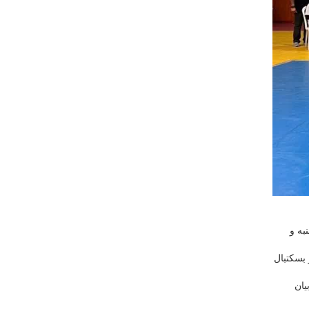
به و
در بسکتبال
یان