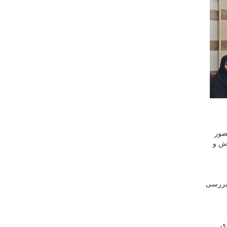
ضور
زش و
و مورد بررسی
زی