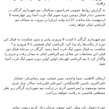
رفت.
به گزارش روابط عمومی فدراسیون بسکتبال، تیم شهرداری گرگان در
نخستین دیدار فینال دومین دوره سوپر لیگ غرب آسیا روز چهارشنبه 6
اردیبهشت ماه ساعت 21 (به وقت ایران) در بیروت به مصاف تیم
الریاضی لبنان خواهد رفت.
تیم شهرداری گرگان با کسب 8 پیروزی پیاپی و بدون شکست به فینال این
دوره از رقابت‌ها راه پیدا کرد. الریاضی لبنان همچنین با 6 پیروزی و 1
شکست به فینال سوپر لیگ غرب آسیا رسید. گرگان در مرحله فینال دور
قبلی این مسابقات نیز مقابل تیم الریاضی لبنان به میدان رفت و سری را
واگذار کرد تا تیم الریاضی قهرمان اولین اولین دوره سوپر لیگ غرب آسیا
شود.
ارسلان کاظمی، سینا واحدی، مبین شیخی، نوید رضایی‌فر، خشایار
علی‌اکبری، یاسین کلاسنگیانی، امیرعلی قلی‌زاده، سالار، ویل چری،
محمد یوسفوند و امیرحسین آذری در ترکیب تیم شهرداری گرگان زیر نظر
مصطفی هاشمی به رقابت خواهند پرداخت.
جورج دعبول، تان میکر، امیر سعود، مروان زیاد، کریم زینون، سامر