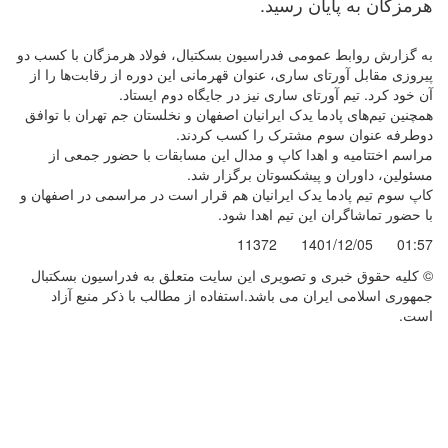
هرمزگان به پایان رسید.
به گزارش روابط عمومی فدراسیون بسکتبال، فولاد هرمزگان با کسب دو
پیروزی مقابل آورتای ساری، عنوان قهرمانی این دوره از رقابت‌ها را از
آن خود کرد. تیم آورتای ساری نیز در جایگاه دوم ایستاد.
همچنین تیم‌های پادما یدک ایرانیان اصفهان و نخلستان جم تهران با توافق
دوطرفه عنوان سوم مشترک را کسب کردند.
مراسم اختتامیه و اهدا کاپ و مدال این مسابقات با حضور جمعی از
مسئولین، داوران و پیشکسوتان برگزار شد.
کاپ سوم تیم پادما یدک ایرانیان هم قرار است در مراسمی در اصفهان و
با حضور تماشاگران این تیم اهدا شود.
11372
1401/12/05
01:57
© کليه حقوق خبری و تصويری اين سايت متعلق به فدراسیون بسکتبال
جمهوری اسلامی ایران می باشد.استفاده از مطالب با ذكر منبع آزاد
است.