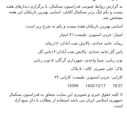
به گزارش روابط عمومی فدراسیون بسکتبال، با برگزاری دیدارهای هفته
بیست و یکم لیگ برتر بسکتبال آقایان، اسامی بهترین بازیکنان این هفته
مشخص شد.
اسامی بهترین بازیکنان هفته بیست و یکم به شرح زیر است:
امتیاز: جردن استیونز- طبیعت:۴۱ امتیاز
ریباند: حامد حدادی- پالایش نفت آبادان: ۱۸ریباند
پاس گل:حامد حدادی- پالایش نفت آبادان:۱۲پاس گل
توپ ربایی: سینا واحدی- شهرداری گرگان: ۵ توپ ربایی
بلاک: علی نصیری- کاله : ۵ بلاک
کارایی: جردن استیونز- طبیعت: کارایی ۳۴
15396
1402/12/17
18:37
© کليه حقوق خبری و تصويری اين سايت متعلق به فدراسیون بسکتبال
جمهوری اسلامی ایران می باشد.استفاده از مطالب با ذكر منبع آزاد
است.