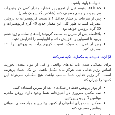
حبوبات) پایبند باشید.
45 تا 90 دقیقه قبل از تمرین پر فشار، مقدار کمی کربوهیدرات
پیچیده و دیر هضم مصرف کنید (شاخص گلایسمیک پایین).
پس از تمرینات پر فشار حداقل 2:1 نسبت کربوهیدرات به پروتئین
مصرف کنید. به طور کلی این مقدار حدود 40 گرم کربوهیدرات و
20 گرم پروتئین خواهد بود.
بلافاصله پس از تمرین به سمت کربوهیدرات‌های ساده و زود هضم
بروید تا انسولین را افزایش داده و آنابولیسم را افزایش دهید.
پس از تمرینات سبک، نسبت کربوهیدرات به پروتئین را 1:1
مصرف کنید.
3) آن‌ها همیشه به مکمل‌ها تکیه نمی‌کنند
برای عضلانی شدن باید غذاهای واقعی و غنی از مواد مغذی بخورید.
اساس رژیم غذایی شما هرگز نباید مکمل باشد. این یک اشتباه پرهزینه
است. اگر رژیم غذایی شما مناسب نباشد، هیچ مکملی نمی‌تواند این
کمبود را جبران کند.
از پودر پروتئین فقط در شیک‌های بعد از تمرین استفاده کنید.
سه مکمل ضروری در آشپزخانه شما وجود دارد: روغن ماهی،
ویتامین
D
و پودر پروتئین.
ممکن است برای اطمینان از کمبود ویتامین و مواد معدنی، مولتی
ویتامین مصرف کنید.