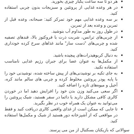
هر دو تا سه ساعت یکبار چیزی بخورید.
در هر وعده غذایی از پروتئین و سبزیجات بدون چربی استفاده
کنید.
بر سه وعده غذایی مهم خود تمرکز کنید: صبحانه، وعده قبل از
تمرین و وعده بعد از تمرین.
در طول روز به طور مداوم آب بنوشید.
از چربی‌های ترانس، شربت ذرت با فروکتوز بالا، قندهای تصفیه
شده و چربی‌های "دست ساز" مانند غذاهای سرخ کرده خودداری
کنید.
به دنبال کربوهیدرات‌های پیچیده باشید.
از مکمل‌ها به عنوان عصا برای جبران رژیم غذایی نامناسب
استفاده نکنید.
به جای تکیه بر نوشیدنی‌های از پیش ساخته شده، نوشیدنی خود را
با پایه پودر پروتئین مخلوط کرده و چربی های سالم مانند کره،
آجیل و میوه‌های تازه را اضافه کنید.
اگر سعی می‌کنید وزن بدن خود را افزایش دهید اما در خوردن
کالری کافی مشکل دارید یا دائما در سفر هستید، شیک پروتئین را
می‌توانید به عنوان یک همراه خوب در نظر بگیرید.
تا جایی که ممکن است از غذای واقعی کالری دریافت کنید و فقط
در مواقعی که از آشپزخانه دور هستید از شیک و مکمل‌ها استفاده
کنید.
سوالاتی که بازیکنان بسکتبال از من می پرسند.