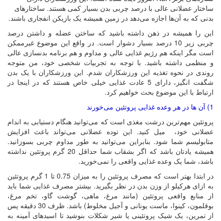
ساختار عضلانی عالی با درصد چربی بدن بسیار کمی هستند. ساختارهای
بدنی که به آن‌ها اجازه می‌دهد در زمین همیشه یک بازیکن انفجاری باشند.
این را همیشه در ذهن داشته باشید که ساختن عضله و داشتن درصد
چربی زیر 10 درصد بسیار دشوار است. در واقع این موضوع غیرممکن
است مگر اینکه هم رژیم غذایی عالی و مداوم و هم برنامه بدنسازی عالی
و منظمی داشته باشید. با توجه به تجربیات شخصی خود، من متوجه
روندی در نحوه تغذیه این ورزشکاران شدم. این ورزشکاران با یک بدن
شگفت انگیز، دارای 5 عادت غذایی خیلی خاص هستند که در اینجا در
ارتباط با این موضوع بحث خواهیم کرد.
1) آن ها در هر وعده غذایی پروتئین می‌خورند
پروتئین مهم‌ترین درشت مغذی است که می‌توانید هنگام دستیابی به اندام
عضلانی خود، میل کنید. این توده عضلانی می‌تواند باعث افزایش
متابولیسم شما شود. بنابراین می‌توانید به طور مداوم چربی بسوزانید.
همیشه یادتان باشد که اگر بشقاب شما حداقل 20 گرم پروتئین نداشته
باشد، شما یک وعده غذایی واقعی را نمی‌خورید.
در ابتدا بهتر است که مصرف پروتئین را به میزان 0.75 تا 1 گرم پروتئین
به ازای هرکیلو از وزن بدن در نظر بگیرید. بیشتر مصرف غذایی شما باید
از منابع واقعی پروتئین (مانند مرغ، ماهی، گوشت گاو، تخم مرغ،
بوقلمون، کینوا، ماست یونانی و آجیل مخلوط) باشد. ظرف 30 دقیقه پس
از تمرین، یک شیک پروتئینی یا شیر شکلات بنوشید تا اسیدهای آمینه به