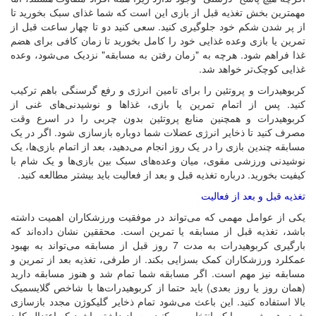
مهمترین بخش تغذیه قبل از بازی این است که شما غذای سبک بخورید تا
از پر شدن شکم خود جلوگیری کنید. سعی کنید دو تا چهار ساعت قبل از
تمرین یا بازی وعده غذایی خود را کامل بخورید تا زمان کافی برای هضم
غذا فراهم شود. هرچه به "زمان رفتن به مسابقه" نزدیک می‌شود، وعده
غذایی کوچک‌تر خواهد شد.
کربوهیدرات و پروتئین را برای تامین انرژی و رفع گرسنگی باهم ترکیب
کنید. پس از اتمام تمرین یا بازی، غذاها و نوشیدنی‌های غنی از
کربوهیدرات و همچنین منابع پروتئین بدون چربی را در اسرع وقت
مصرف کنید تا ذخایر انرژی عضلات شما دوباره بازسازی شود. اگر در یک
مسابقه چندین بازی را در یک روز انجام می‌دهید، بعد از اتمام بازی‌ها، یک
نوشیدنی ورزشی مقوی، میان وعده‌های سبک بین بازی‌ها و یک شام با
کیفیت بخورید. درباره تغذیه قبل و بعد از فعالیت باید بیشتر مطالعه کنید.
تغذیه قبل و بعد از فعالیت
یکی از عوامل مهمی که می‌تواند در موفقیت ورزشکاران اهمیت داشته
باشد، تغذیه قبل از مسابقه یا تمرین است. محققین نشان داده‌اند که
بارگیری کربوهیدرات به مدت 7 روز قبل از مسابقه می‌تواند به بهبود
عمکلرد ورزشکاران کمک بسزایی بکند. از طرفی، تغذیه بعد از تمرین و
مسابقه نیز مهم است. اگر مسابقه شما تمام شد و هنوز مسابقه دارید
(همان روز یا روز بعدی) باید حتما از کربوهیدرات‌ها با شاخص گلایسمیک
بالا استفاده کنید. این باعث می‌شود تمام ذخایر گلیکوژن مجدد بازسازی
شود. هر رژیمی را که انتخاب می‌کنید، به یاد داشته باشید که اعتدال کلید