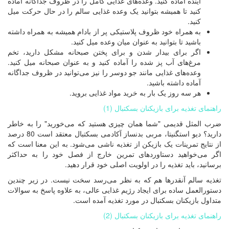
آینده آماده کنید. وعده‌های غذایی کامل را در ظروف جداگانه آماده
کنید تا همیشه بتوانید یک وعده غذایی سالم را در حال حرکت میل
کنید.
به همراه خود ظروف پلاستیکی پر از بادام همیشه به همراه داشته
باشید تا بتوانید به عنوان میان وعده میل کنید.
اگر برای بیدار شدن و برای پختن صبحانه مشکل دارید، تخم
مرغ‌های آب پز شده را آماده کنید و به عنوان صبحانه میل کنید.
وعده‌های غذایی مانند جو دوسر را نیز می‌توانید در ظروف جداگانه
آماده داشته باشید.
هر سه روز یک بار به خرید مواد غذایی بروید.
راهنمای تغذیه برای بازیکنان بسکتبال (1)
ضرب المثل قدیمی "شما همان چیزی هستید که می‌خورید" را به خاطر
دارید؟ دیو استگنیتا، مربی بدنساز آکادمی بسکتبال معتقد است 80 درصد
از نتایج تمرینات یک بازیکن از تغذیه ناشی می‌شود. به این معنا است که
اگر می‌خواهید دستاوردهای تمرین خارج از فصل خود را به حداکثر
برسانید، باید تغذیه را در اولویت اصلی خود قرار دهید.
تغذیه سالم آنقدرها هم که به نظر می‌رسد سخت نیست. در زیر چندین
دستورالعمل ساده برای ایجاد رژیم غذایی عالی، به علاوه پاسخ به سوالات
متداول بازیکنان بسکتبال در مورد تغذیه آمده است.
راهنمای تغذیه برای بازیکنان بسکتبال (2)