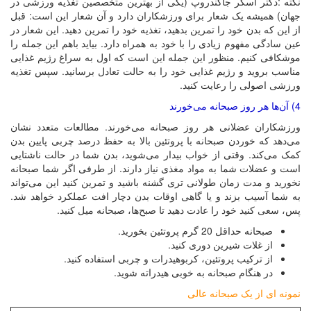
نکته :دکتر آسکر جاکندروپ (یکی از بهترین متخصصین تغذیه ورزشی در
جهان) همیشه یک شعار برای ورزشکاران دارد و آن شعار این است: قبل
از این که بدن خود را تمرین بدهید، تغذیه خود را تمرین دهید. این شعار در
عین سادگی مفهوم زیادی را با خود به همراه دارد. بیاید باهم این جمله را
موشکافی کنیم. منظور این جمله این است که اول به سراغ رژیم غذایی
مناسب بروید و رژیم غذایی خود را به حالت تعادل برسانید. سپس تغذیه
ورزشی اصولی را رعایت کنید.
4) آن‌ها هر روز صبحانه می‌خورند
ورزشکاران عضلانی هر روز صبحانه می‌خورند. مطالعات متعدد نشان
می‌دهد که خوردن صبحانه با پروتئین بالا به حفظ درصد چربی پایین بدن
کمک می‌کند. وقتی از خواب بیدار می‌شوید، بدن شما در حالت ناشتایی
است و عضلات شما به مواد مغذی نیاز دارند. از طرفی اگر شما صبحانه
نخورید و مدت زمان طولانی تری گشنه باشید و تمرین کنید این می‌تواند
به شما آسیب بزند و یا گاهی اوقات بدن دچار افت عملکرد خواهد شد.
پس، سعی کنید خود را عادت دهید تا صبح‌ها، صبحانه میل کنید.
صبحانه حداقل 20 گرم پروتئین بخورید.
از غلات شیرین دوری کنید.
از ترکیب پروتئین، کربوهیدرات و چربی استفاده کنید.
در هنگام صبحانه به خوبی هیدراته شوید.
نمونه ای از یک صبحانه عالی