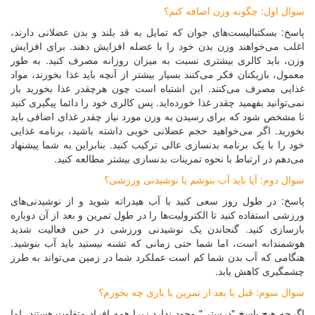
سوال اول: چگونه وزن اضافه کنم؟
پاسخ: بسکتبالیست‌های جوان که تمایل به قد بلند و بدن عضلانی دارند،
اغلب می‌خواهند وزن بدن خود را با عضله افزایش دهند. برای افزایش
وزن، باید کالری بیشتری نسبت به میزان روزانه مصرف کنید. به طور
معمول، بازیکنان فکر می‌کنند بسیار بیشتر از آنچه باید غذا بخورند، مواد
غذایی مصرف می‌کنند. این اشتباه است چون هرچقدر غذا بخورید باز
نمی‌توانید بفهمید چقدر غذا خورده‌اید. پس کالری خود را دائما پیگیری کنید
تا مشخص شود که برای رسیدن به وزن مورد نیاز چقدر غذای اضافی باید
بخورید. اگر می‌خواهید حجم عضلانی خوبی داشته باشید، برنامه غذایی
خود را با یک برنامه بدنسازی عالی ترکیب کنید. بنابراین به شما پیشنهاد
می‌دهم در ارتباط با نحوه تمرینات بدنسازی بیشتر مطالعه کنید.
سوال دوم: آیا باید آب بنوشم یا نوشیدنی ورزشی؟
پاسخ: در طول روز سعی کنید با آب هیدراته شوید و از نوشیدنی‌های
ورزشی استفاده کنید تا الکترولیت‌ها را در طول تمرین و بعد از آن دوباره
بازسازی کنید. گنجاندن یک نوشیدنی ورزشی در حین فعالیت شدید
هوشمندانه است، اما شما حتی زمانی که تشنه نیستید باید آب بنوشید.
هنگامی که آب بدن شما کم است عملکرد شما در زمین می‌تواند به طرز
چشمگیری کاهش یابد.
سوال سوم: قبل یا بعد از تمرین یا بازی چه بخورم؟
اگرچه هیچ پاسخ "درستی" وجود ندارد زیرا همه افراد متفاوت هستند، اما