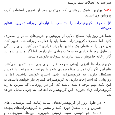
سرعت به عضلات شما برسند.
نکته
: بهترین شیک پروتئینی که می‌توان بعد از تمرین استفاده کرد،
پروتئین وی است.
2) مصرف کربوهیدرات را متناسب با نیازهای روزانه تمرین، تنظیم
می‌کنند
شما هر روز باید سطح بالایی از پروتئین و چربی‌های سالم را مصرف
کنید. اما مصرف کربوهیدرات شما باید با فعالیت روزانه شما تغییر کند.
بدن خود را به عنوان یک ماشین با برند فراری تصور کنید. برای رانندگی
در طول روز با فراری به سوخت زیادی نیاز دارید. اما اگر ماشین شما در
گاراژ خانه خاموش باشد، نیازی به سوخت نخواهد داشت.
کربوهیدرات‌ها انرژی (یعنی سوخت) را برای بدن شما تامین می‌کنند.
بنابراین اگر یک تمرین برنامه‌ریزی شده با وزنه، دو سرعت یا تمرین
بسکتبال دارید، به کربوهیدرات زیادی احتیاج خواهید داشت. اما در
روزهایی که استراحت دارید، به کربوهیدرات کمتری نیاز خواهید داشت. به
این نکته مهم توجه داشته باشید که اگر در روزهایی که تمرین ندارید
کربوهیدرات زیاد بخورید، این کربوهیدرات اضافی به چربی تبدیل خواهد
.
شد
در طول روز از کربوهیدرات‌های ساده (مانند قند، نوشیدنی های
شیرین و نان سفید) دوری کنید و بیشتر به کربوهیدرات‌های پیچیده
(مانند جو دوسر، سیب زمینی شیرین، میوه‌ها، سبزیجات و