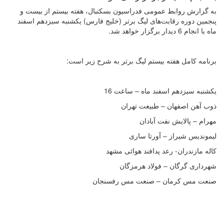
به گزارش روابط عمومی فدراسیون بسکتبال، هفته بیستم از بیست و
پنجمین دوره رقابت‌های لیگ برتر (خلیج فارس) یکشنبه سیزدهم اسفند
ماه با انجام 6 دیدار برگزار خواهد شد.
برنامه کامل هفته بیستم لیگ برتر به شرح زیر است:
یکشنبه سیزدهم اسفند ماه – ساعت 16
ذوب آهن اصفهان – طبیعت تهران
مهرام – پالایش نفت آبادان
لیموندیس شیراز – آورتا ساری
کاله مازندران- رعد پدافند هوائی مشهد
شهرداری گرگان – فولاد هرمزگان
صنعت مس کرمان – صنعت مس رفسنجان