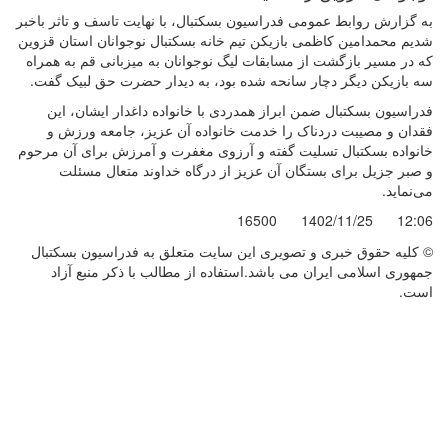
به گزارش روابط عمومی فدراسیون بسکتبال، با نهایت تاسف و تاثر باخبر
شدیم محمدامین کاظمی بازیکن تیم خانه بسکتبال نوجوانان استان قزوین
که در مسیر بازگشت از مسابقات لیگ نوجوانان به میزبانی قم به همراه
سه بازیکن دیگر دچار سانحه شده بود، به دیدار حضرت حق لبیک گفت.
فدراسیون بسکتبال ضمن ابراز همدردی با خانواده داغدار ایشان، این
فقدان و مصیبت دردناک را خدمت خانواده آن عزیز، جامعه ورزش و
خانواده بسکتبال تسلیت گفته و آرزوی مغفرت و آمرزش برای آن مرحوم
و صبر جزیل برای بستگان آن عزیز از درگاه خداوند متعال مسئلت
می‌نماید.
16500
1402/11/25
12:06
© کليه حقوق خبری و تصويری اين سايت متعلق به فدراسیون بسکتبال
جمهوری اسلامی ایران می باشد.استفاده از مطالب با ذكر منبع آزاد
است.