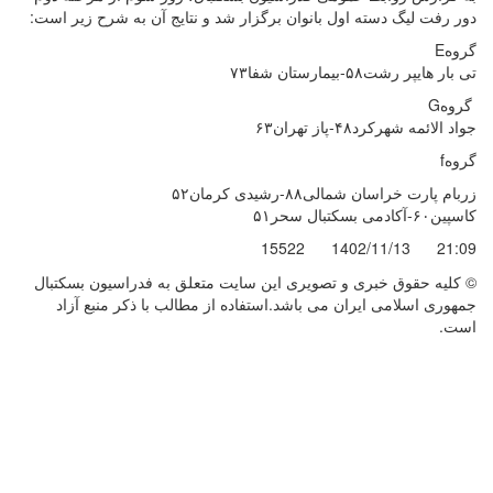
دور رفت لیگ دسته اول بانوان برگزار شد و نتایج آن به شرح زیر است:
گروهE
تی بار هایپر رشت۵۸-بیمارستان شفا۷۳
گروهG
جواد الائمه شهرکرد۴۸-پاز تهران۶۳
گروهf
زربام پارت خراسان شمالی۸۸-رشیدی کرمان۵۲
کاسپین۶۰-آکادمی بسکتبال سحر۵۱
15522
1402/11/13
21:09
© کليه حقوق خبری و تصويری اين سايت متعلق به فدراسیون بسکتبال
جمهوری اسلامی ایران می باشد.استفاده از مطالب با ذكر منبع آزاد
است.