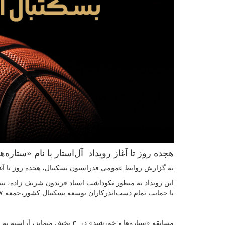
هجده روز تا آغاز رویداد آل‌استار با نام «ستاره
به گزارش روابط عمومی فدراسیون بسکتبال، هجده روز تا آغاز 
ابن رویداد به منظور نکوداشت استاد فریدون شریف زاده، بنیا
با حمایت تمام دست‌اندرکاران توسعه‌ بسکتبال کشور،جمعه ۲۷ بهمن‌ماه ۱۴۰۲، در سالن بسکتبال محمود مشحون برگزار می‌شود.
مسابقه «ستاره‌ها و خورشید» در ۳ بخش متمایز، آراسته به نام و یاد اسطوره‌های بسکتبال ایران پیگیری می‌شود، این بخش‌ها به شرح زیر است: