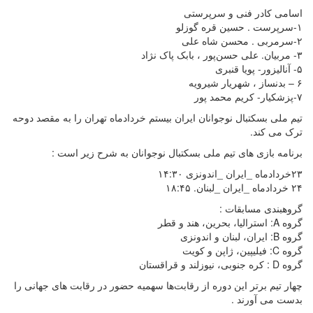
اسامی کادر فنی و سرپرستی
۱-سرپرست . حسین قره گوزلو
۲-سرمربی . محسن شاه علی
۳- مربیان. علی حسن‌پور ، بابک پاک نژاد
۵- آنالیزور- پویا قنبری
۶ – بدنساز ، شهریار شیرویه
۷-پزشکیار- کریم محمد پور
تیم ملی بسکتبال نوجوانان ایران بیستم خردادماه تهران را به مقصد دوحه
ترک می کند.
برنامه بازی های تیم ملی بسکتبال نوجوانان به شرح زیر است :
۲۳خردادماه _ایران _اندونزی ۱۴:۳۰
۲۴ خردادماه _ایران _لبنان. ۱۸:۴۵
گروهبندی مسابقات :
گروه A: استرالیا، بحرین، هند و قطر
گروه B: ایران، لبنان و اندونزی
گروه C: فیلیپین، ژاپن و کویت
گروه D : کره جنوبی، نیوزلند و قراقستان
چهار تیم برتر این دوره از رقابت‌ها سهمیه حضور در رقابت های جهانی را
بدست می آورند .