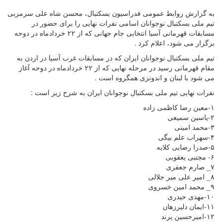
به گزارش روابط عمومی فدراسیون بسکتبال، محسن شاه علی سرمربی
تیم ملی بسکتبال نوجوانان اسامی نفرات نهایی را برای حضور در
مسابقات قهرمانی آسیا انتخابی جام جهانی که از ۲۲ خردادماه در دوحه
برگزار می شود، اعلام کرد .
تیم ملی بسکتبال نوجوانان ایران که در مسابقات غرب آسیا در اردن به
مقام قهرمانی رسید در مرحله نهایی که از ۲۲ خردادماه در دوحه آغاز
می شود با لبنان و اندونزی همگروه است .
نفرات نهایی تیم ملی بسکتبال نوجوانان ایران به شرح زیر است :
۱-معین رضا کاظمی زاده
۲-یاسین سمیعی
۳-محمد امینی
۴-سهراب علم بیگی
۵-صدرا رضایی کلایه
۶- مجتبی یعقوبی
۷_ صارم جعفری
۸_ امیر علی میر جلالی
۹_ محمد امین خسروی
۱۰-مهدی حیدری
۱۱-ایمان دلیرزهان
۱۲-امیرحسین پرند